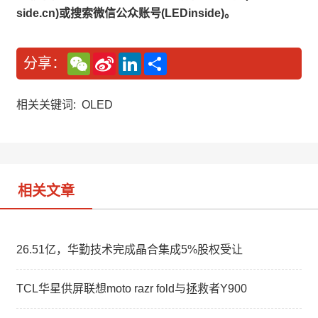
side.cn)或搜索微信公众账号(LEDinside)。
W
S
L
分
分享：
e
i
i
享
C
n
n
h
a
k
a
W
e
相关关键词:
OLED
t
e
d
i
I
b
n
o
相关文章
26.51亿，华勤技术完成晶合集成5%股权受让
TCL华星供屏联想moto razr fold与拯救者Y900