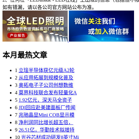
如有错漏，请以各公司官方网站公布为准。
本月最热文章
1
立琻半导体获亿元级A2轮
2
从应用拓展到规模化普及
3
奥拓电子子公司创想数维
4
莫界科技联合发布轻量化A
5
1.92亿元，深天马全资子
6
JDI回应赴美建面板厂传闻
7
兆驰晶显Mini COB显示模
8
净利润同比增长超五倍，
9
26.51亿，华勤技术拟增持
10
光谷芯材成功研发8英寸Mi