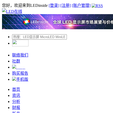
您好，欢迎来到LEDinside
[登录]
[注册]
[账户管理]
联络我们
社群
微信
购买报告
手机版
首页
资讯
分析
财报