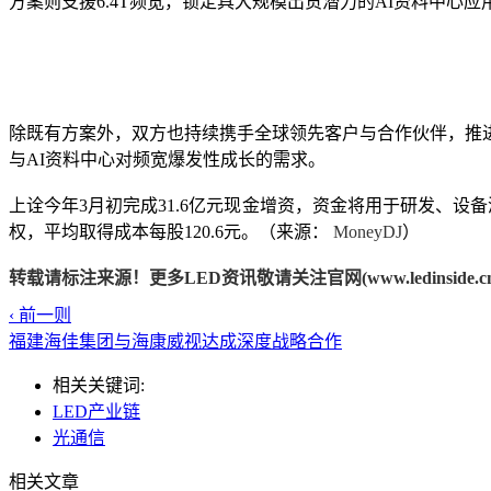
方案则支援6.4T频宽，锁定具大规模出货潜力的AI资料中心
除既有方案外，双方也持续携手全球领先客户与合作伙伴，推进
与AI资料中心对频宽爆发性成长的需求。
上诠今年3月初完成31.6亿元现金增资，资金将用于研发、设备
权，平均取得成本每股120.6元。（来源：
MoneyDJ
）
转载请标注来源！更多LED资讯敬请关注官网(www.ledinside.cn
‹ 前一则
福建海佳集团与海康威视达成深度战略合作
相关关键词:
LED产业链
光通信
相关文章