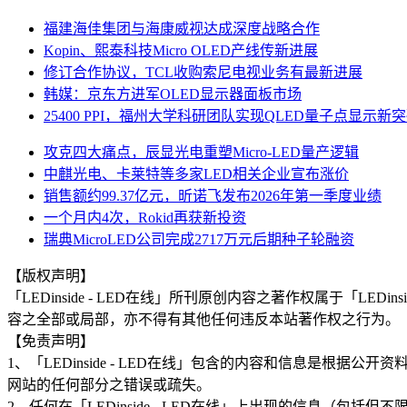
福建海佳集团与海康威视达成深度战略合作
Kopin、熙泰科技Micro OLED产线传新进展
修订合作协议，TCL收购索尼电视业务有最新进展
韩媒：京东方进军OLED显示器面板市场
25400 PPI，福州大学科研团队实现QLED量子点显示新
攻克四大痛点，辰显光电重塑Micro-LED量产逻辑
中麒光电、卡莱特等多家LED相关企业宣布涨价
销售额约99.37亿元，昕诺飞发布2026年第一季度业绩
一个月内4次，Rokid再获新投资
瑞典MicroLED公司完成2717万元后期种子轮融资
【版权声明】
「LEDinside - LED在线」所刊原创内容之著作权属于「
容之全部或局部，亦不得有其他任何违反本站著作权之行为。
【免责声明】
1、「LEDinside - LED在线」包含的内容和信息是
网站的任何部分之错误或疏失。
2、任何在「LEDinside - LED在线」上出现的信息