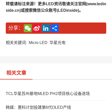
转载请标注来源！更多LED资讯敬请关注官网(www.ledin
side.cn)或搜索微信公众账号(LEDinside)。
W
S
L
分
分享：
e
i
i
享
C
n
n
h
a
k
a
W
e
相关关键词:
Micro LED
华星光电
t
e
d
i
I
b
n
o
相关文章
TCL华星苏州基地MLED PH2项目核心设备进场
韩媒：惠科计划投建第6代OLED产线