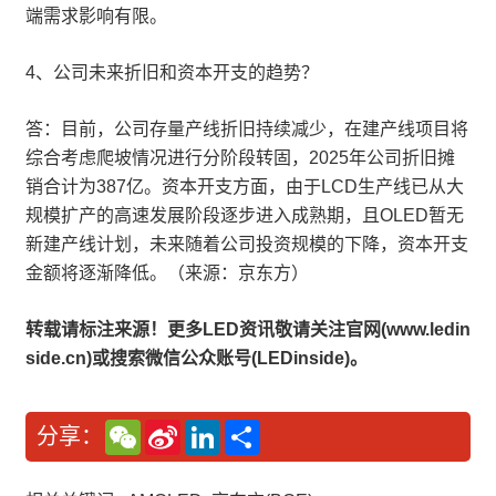
端需求影响有限。
4、公司未来折旧和资本开支的趋势？
答：目前，公司存量产线折旧持续减少，在建产线项目将
综合考虑爬坡情况进行分阶段转固，2025年公司折旧摊
销合计为387亿。资本开支方面，由于LCD生产线已从大
规模扩产的高速发展阶段逐步进入成熟期，且OLED暂无
新建产线计划，未来随着公司投资规模的下降，资本开支
金额将逐渐降低。（来源：京东方）
转载请标注来源！更多LED资讯敬请关注官网(www.ledin
side.cn)或搜索微信公众账号(LEDinside)。
W
S
L
分
分享：
e
i
i
享
C
n
n
h
a
k