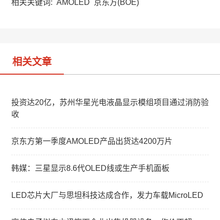
a
W
e
相关关键词:
AMOLED
京东方(BOE)
t
e
d
i
I
b
n
o
相关文章
投资达20亿，苏州华星光电液晶显示模组项目通过消防验
收
京东方第一季度AMOLED产品出货达4200万片
韩媒：三星显示8.6代OLED线或生产手机面板
LED芯片大厂与思坦科技达成合作，发力车载MicroLED