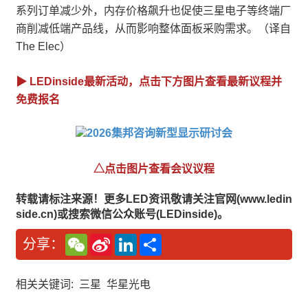
系列订单减少外，内存价格飙升也促使三星电子等终端厂
商削减低端产品线，从而影响整体面板采购需求。（译自
The Elec）
▶ LEDinside最新活动，点击下方图片查看最新议程并
免费报名
△点击图片查看会议议程
转载请标注来源！更多LED资讯敬请关注官网(www.ledin
side.cn)或搜索微信公众账号(LEDinside)。
W
S
L
分
分享：
e
i
i
享
C
n
n
h
a
k
a
W
e
相关关键词:
三星
华星光电
t
e
d
i
I