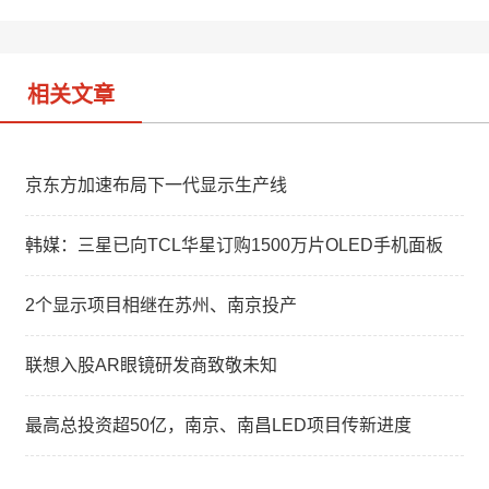
b
n
o
相关文章
京东方加速布局下一代显示生产线
韩媒：三星已向TCL华星订购1500万片OLED手机面板
2个显示项目相继在苏州、南京投产
联想入股AR眼镜研发商致敬未知
最高总投资超50亿，南京、南昌LED项目传新进度